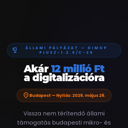
ÁLLAMI PÁLYÁZAT — DIMOP
emoji_events
PLUSZ-1.2.6/C-26
Akár
12 millió Ft
a digitalizációra
location_on
Budapest — Nyitás: 2026. május 26.
Vissza nem térítendő állami
támogatás budapesti mikro- és