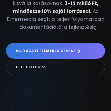
kisvállalkozásoknak.
3–12 millió Ft,
mindössze 10% saját forrással.
Az
Ethermedia segít a teljes folyamatban
— dokumentációtól a fejlesztésig.
arrow_forward
PÁLYÁZATI FELMÉRÉS KÉRÉSE
expand_more
FELTÉTELEK